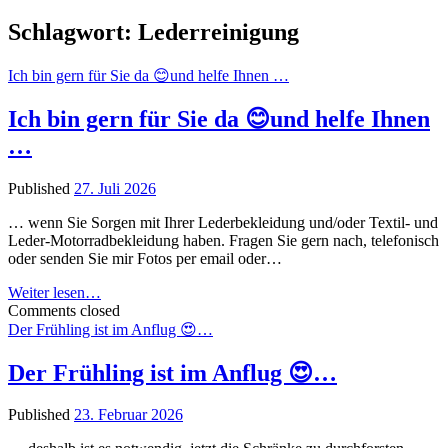
Schlagwort:
Lederreinigung
Ich bin gern für Sie da 😊und helfe Ihnen …
Ich bin gern für Sie da 😊und helfe Ihnen
…
Published
27. Juli 2026
… wenn Sie Sorgen mit Ihrer Lederbekleidung und/oder Textil- und
Leder-Motorradbekleidung haben. Fragen Sie gern nach, telefonisch
oder senden Sie mir Fotos per email oder…
Ich
Weiter lesen…
bin
Comments closed
gern
Der Frühling ist im Anflug 😍…
für
Sie
Der Frühling ist im Anflug 😍…
da
😊
Published
23. Februar 2026
und
helfe