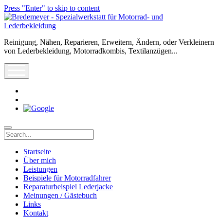
Press "Enter" to skip to content
Bredemeyer
-
Spezialwerkstatt
Reinigung, Nähen, Reparieren, Erweitern, Ändern, oder Verkleinern
für
von Lederbekleidung, Motorradkombis, Textilanzügen...
Motorrad-
und
open
Lederbekleidung
menu
rss
info@leder-
reparatur.de
Search
Startseite
Über mich
Leistungen
Beispiele für Motorradfahrer
Reparaturbeispiel Lederjacke
Meinungen / Gästebuch
Links
Kontakt