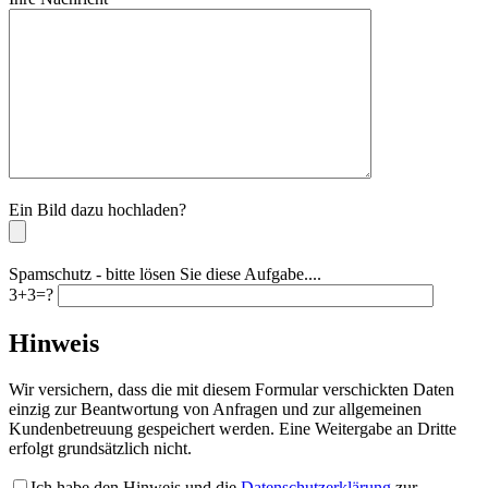
Bitte lassen Sie dieses Feld leer.
Ein Bild dazu hochladen?
Spamschutz - bitte lösen Sie diese Aufgabe....
3+3=?
Hinweis
Wir versichern, dass die mit diesem Formular verschickten Daten
einzig zur Beantwortung von Anfragen und zur allgemeinen
Kundenbetreuung gespeichert werden. Eine Weitergabe an Dritte
erfolgt grundsätzlich nicht.
Ich habe den Hinweis und die
Datenschutzerklärung
zur