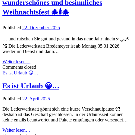
wunderschönes und besinnliches
ABER…
Weihnachtsfest 🎄🕯️🎄
Published
22. Dezember 2025
… und rutschen Sie gut und gesund in das neue Jahr hinein🎉🛷🎆
🥰 Die Lederwerkstatt Bredemeyer ist ab Montag 05.01.2026
wieder im Dienst und dann…
🎄
Weiter lesen…
Comments closed
🕯️
Es ist Urlaub 😀…
🎄
Ich
Es ist Urlaub 😀…
wünsche
Ihnen
ein
Published
22. April 2025
wunderschönes
und
Die Lederwerkstatt gönnt sich eine kurze Verschnaufpause 🥰
besinnliches
deshalb ist das Geschäft geschlossen. In der Urlaubszeit können
Weihnachtsfest
keine emails beantwortet und Pakete empfangen oder versendet…
🎄
Es
Weiter lesen…
🕯️