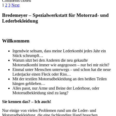
ist
Comments closed
🎄
Seitennummerierung
Urlaub
1
2
3
Next
😀…
der
Sidebar
Bredemeyer – Spezialwerkstatt für Motorrad- und
Beiträge
Lederbekleidung
Willkommen
Irgendwie seltsam, dass meine Lederkombi jedes Jahr ein
Stück schrumpft…
Warum sitzt bei den Anderen die neu gekaufte
Motorradkombi immer wie angegossen – nur bei mir nicht?
Einmal unter Menschen unterwegs – und schon hat die neue
Lederjacke einen Fleck oder Riss…
Mit der textilen Motorradbekleidung an den heißen Teilen
hängen geblieben…
Alles passt, nur Arme und Beine der Lederhose, oder
Motorradbekleidung sind zu lang?
Sie kennen das? – Ich auch!
Nur einige von vielen Problemen rund um die Leder- und
Motorradbekleidung, die eine fachkundige Hand brauchen.