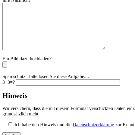
Ihre Nachricht
Bitte lassen Sie dieses Feld leer.
Ein Bild dazu hochladen?
Spamschutz - bitte lösen Sie diese Aufgabe....
3+3=?
Hinweis
Wir versichern, dass die mit diesem Formular verschickten Daten ei
grundsätzlich nicht.
Ich habe den Hinweis und die
Datenschutzerklärung
zur Kenntn