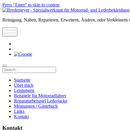
Press "Enter" to skip to content
Bredemeyer
-
Reinigung, Nähen, Reparieren, Erweitern, Ändern, oder Verkleinern 
Spezialwerkstatt
für
open
Motorrad-
menu
und
Lederbekleidung
rss
info@leder-
reparatur.de
Search
Startseite
Über mich
Leistungen
Beispiele für Motorradfahrer
Reparaturbeispiel Lederjacke
Meinungen / Gästebuch
Links
Kontakt
Kontakt