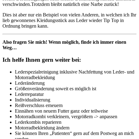
verschwinden.Trotzdem bleibt natürlich eine Narbe zurück!
Dies ist aber nur ein Beispiel von vielen Anderen, in welchen ich Ihr
lieb gewonnenes Kleidungsstück aus Leder wieder Tip Top in
Ordnung bringen kann.
Also fragen Sie mich! Wenn möglich, finde ich immer einen
Weg…
Sidebar
Ich helfe Ihnen gern weiter bei:
Lederspezialreinigung inklusive Nachfettung von Leder- und
Motorradbekleidung
Lederänderung
Größenveränderung soweit es möglich ist
Lederreparatur
Individualisierung
Reißverschluss erneuern
Einnähen von neuem Futter ganz oder teilweise
Motorradkombi verkleinern, vergrößern -> anpassen
Lederkombis reparieren
Motorradbekleidung ändern
Sie können Ihren „Patienten“ gern auf dem Postweg an mich
senden