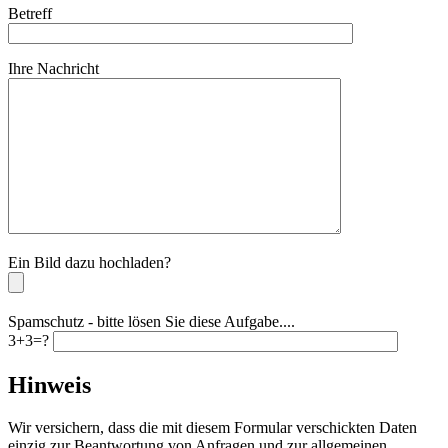
Betreff
Ihre Nachricht
Bitte lassen Sie dieses Feld leer.
Ein Bild dazu hochladen?
Spamschutz - bitte lösen Sie diese Aufgabe....
3+3=?
Hinweis
Wir versichern, dass die mit diesem Formular verschickten Daten
einzig zur Beantwortung von Anfragen und zur allgemeinen