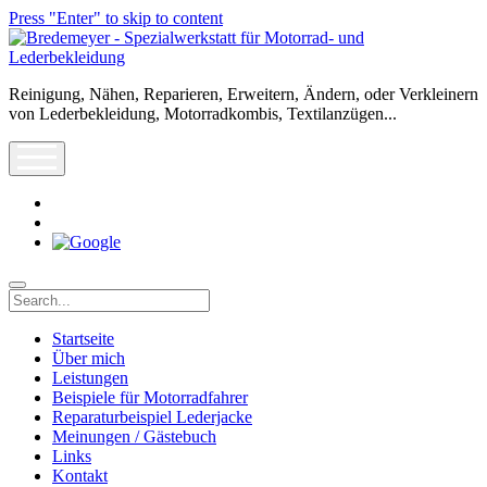
Press "Enter" to skip to content
Bredemeyer
-
Spezialwerkstatt
Reinigung, Nähen, Reparieren, Erweitern, Ändern, oder Verkleinern
für
von Lederbekleidung, Motorradkombis, Textilanzügen...
Motorrad-
und
open
Lederbekleidung
menu
rss
info@leder-
reparatur.de
Search
Startseite
Über mich
Leistungen
Beispiele für Motorradfahrer
Reparaturbeispiel Lederjacke
Meinungen / Gästebuch
Links
Kontakt