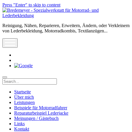
Press "Enter" to skip to content
Bredemeyer
-
Spezialwerkstatt
Reinigung, Nähen, Reparieren, Erweitern, Ändern, oder Verkleinern
für
von Lederbekleidung, Motorradkombis, Textilanzügen...
Motorrad-
und
open
Lederbekleidung
menu
rss
info@leder-
reparatur.de
Search
Startseite
Über mich
Leistungen
Beispiele für Motorradfahrer
Reparaturbeispiel Lederjacke
Meinungen / Gästebuch
Links
Kontakt