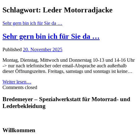
Schlagwort:
Leder Motorradjacke
Sehr gern bin ich für Sie da …
Sehr gern bin ich für Sie da …
Published
20. November 2025
Montag, Dienstag, Mittwoch und Donnerstag 10-13 und 14-16 Uhr
-> nur nach telefonischer oder email-Absprache auch außerhalb
dieser Öffnungszeiten. Freitags, samstags und sonntags ist keine…
Sehr
Weiter lesen…
gern
Comments closed
bin
ich
Sidebar
Bredemeyer – Spezialwerkstatt für Motorrad- und
für
Lederbekleidung
Sie
da
…
Willkommen