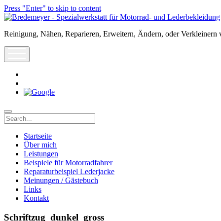
Press "Enter" to skip to content
Bredemeyer
-
Reinigung, Nähen, Reparieren, Erweitern, Ändern, oder Verkleinern 
Spezialwerkstatt
für
open
Motorrad-
menu
und
Lederbekleidung
rss
info@leder-
reparatur.de
Search
Startseite
Über mich
Leistungen
Beispiele für Motorradfahrer
Reparaturbeispiel Lederjacke
Meinungen / Gästebuch
Links
Kontakt
Schriftzug_dunkel_gross