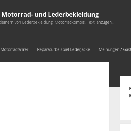
kleinern von Lederbekleidung, Motorradkombis, Textilanzügen...
r Motorradfahrer
Reparaturbeispiel Lederjacke
Meinungen / Gäs
Sid