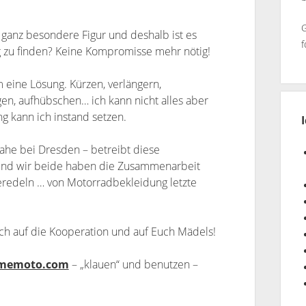
G
 ganz besondere Figur und deshalb ist es
f
 zu finden? Keine Kompromisse mehr nötig!
m eine Lösung. Kürzen, verlängern,
gen, aufhübschen… ich kann nicht alles aber
g kann ich instand setzen.
nahe bei Dresden – betreibt diese
und wir beide haben die Zusammenarbeit
eredeln … von Motorradbekleidung letzte
ich auf die Kooperation und auf Euch Mädels!
memoto.com
– „klauen“ und benutzen –