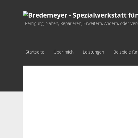
Bredemeyer
-
Reinigung, Nähen, Reparieren, Erweitern, Ändern, oder Ver
Spezialwerkstatt
für
Motorrad-
Startseite
Über mich
Leistungen
Beispiele fü
und
Lederbekleidung