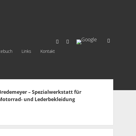
rss
info@leder-reparatur.de
tebuch
Links
Kontakt
ebar
Bredemeyer – Spezialwerkstatt für
Motorrad- und Lederbekleidung