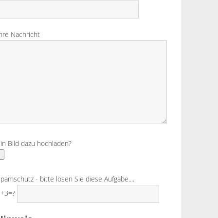
hre Nachricht
itte lassen Sie dieses Feld leer.
in Bild dazu hochladen?
pamschutz - bitte lösen Sie diese Aufgabe....
3+3=?