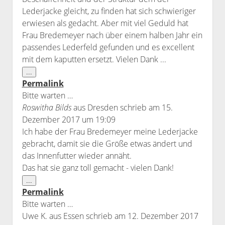
Lederjacke gleicht, zu finden hat sich schwieriger
erwiesen als gedacht. Aber mit viel Geduld hat
Frau Bredemeyer nach über einem halben Jahr ein
passendes Lederfeld gefunden und es excellent
mit dem kaputten ersetzt. Vielen Dank ...
Diese
...
Metabox
Permalink
ein-/ausblenden.
Bitte warten …
Roswitha Bilds
aus
Dresden
schrieb am
15.
Dezember 2017
um
19:09
Ich habe der Frau Bredemeyer meine Lederjacke
gebracht, damit sie die Größe etwas ändert und
das Innenfutter wieder annäht.
Das hat sie ganz toll gemacht - vielen Dank!
Diese
...
Metabox
Permalink
ein-/ausblenden.
Bitte warten …
Uwe K.
aus
Essen
schrieb am
12. Dezember 2017