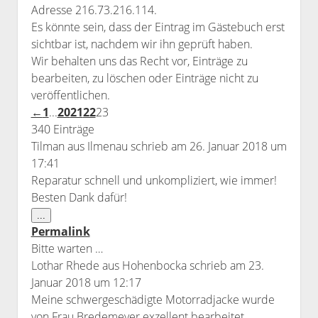
Adresse 216.73.216.114.
Es könnte sein, dass der Eintrag im Gästebuch erst
sichtbar ist, nachdem wir ihn geprüft haben.
Wir behalten uns das Recht vor, Einträge zu
bearbeiten, zu löschen oder Einträge nicht zu
veröffentlichen.
Guestbook
←
1
...
20
21
22
23
list
340 Einträge
navigation
Tilman
aus
Ilmenau
schrieb am
26. Januar 2018
um
17:41
Reparatur schnell und unkompliziert, wie immer!
Besten Dank dafür!
Diese
...
Metabox
Permalink
ein-/ausblenden.
Bitte warten …
Lothar Rhede
aus
Hohenbocka
schrieb am
23.
Januar 2018
um
12:17
Meine schwergeschädigte Motorradjacke wurde
von Frau Bredemeyer exzellent bearbeitet.