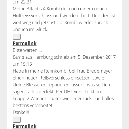
um
22:21
Meine Atlantis 4 Kombi rief nach einem neuen
Hüftreissverschluss und wurde erhört. Dresden ist
weit weg und jetzt ist die Kombi wieder zurück
und ich im Glück.
Diese
...
Metabox
Permalink
ein-/ausblenden.
Bitte warten …
Bernd
aus
Hamburg
schrieb am
5. Dezember 2017
um
15:13
Habe in meine Rennkombi bei Frau Bredemeyer
einen neuen Reißverschluss einsetzen, sowie
kleine Blessuren reparieren lassen - was soll ich
sagen - alles perfekt. Per DHL verschickt und
knapp 2 Wochen später wieder zurück - und alles
bestens verarbeitet!
Danke!!!
Diese
...
Metabox
Permalink
ein-/ausblenden.