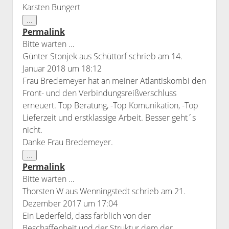
Karsten Bungert
Diese
...
Metabox
Permalink
ein-/ausblenden.
Bitte warten …
Günter Stonjek
aus
Schüttorf
schrieb am
14.
Januar 2018
um
18:12
Frau Bredemeyer hat an meiner Atlantiskombi den
Front- und den Verbindungsreißverschluss
erneuert. Top Beratung, -Top Komunikation, -Top
Lieferzeit und erstklassige Arbeit. Besser geht´s
nicht.
Danke Frau Bredemeyer.
Diese
...
Metabox
Permalink
ein-/ausblenden.
Bitte warten …
Thorsten W
aus
Wenningstedt
schrieb am
21.
Dezember 2017
um
17:04
Ein Lederfeld, dass farblich von der
Beschaffenheit und der Struktur dem der