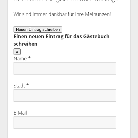
Meinungen / Gästebuch
Wir sind immer dankbar für Ihre Meinungen!
Links
Kontakt
Einen neuen Eintrag für das Gästebuch
schreiben
Diese
x
Formular
Name
*
ausblenden
Stadt
*
E-Mail