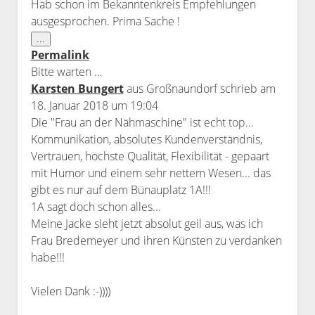
Hab schon im Bekanntenkreis Empfehlungen
ausgesprochen. Prima Sache !
Diese
...
Metabox
Permalink
ein-/ausblenden.
Bitte warten …
Karsten Bungert
aus
Großnaundorf
schrieb am
18. Januar 2018
um
19:04
Die "Frau an der Nähmaschine" ist echt top...
Kommunikation, absolutes Kundenverständnis,
Vertrauen, höchste Qualität, Flexibilität - gepaart
mit Humor und einem sehr nettem Wesen... das
gibt es nur auf dem Bünauplatz 1A!!!
1A sagt doch schon alles...
Meine Jacke sieht jetzt absolut geil aus, was ich
Frau Bredemeyer und ihren Künsten zu verdanken
habe!!!
Vielen Dank :-))))