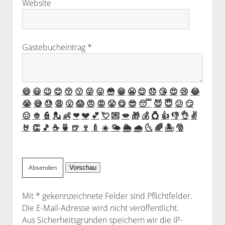
Website
Gästebucheintrag
*
😄
😃
😉
😊
😚
😗
😜
😛
😳
😁
😬
😌
😞
😘
😍
😢
😂
😭
😅
😓
😩
😮
😱
😠
😡
😤
😋
😎
😴
😈
😇
😕
😏
😑
👲
👮
💂
👶
❤
💔
💕
💘
💌
💋
🎁
💰
💍
👍
👎
👌
✌️
🤘
👏
🎵
☕️
🍵
🍺
🍷
🍼
☀️
🌤
🌦
🌧
🌜
🌈
🏝
🎅
Mit * gekennzeichnete Felder sind Pflichtfelder.
Die E-Mail-Adresse wird nicht veröffentlicht.
Aus Sicherheitsgründen speichern wir die IP-