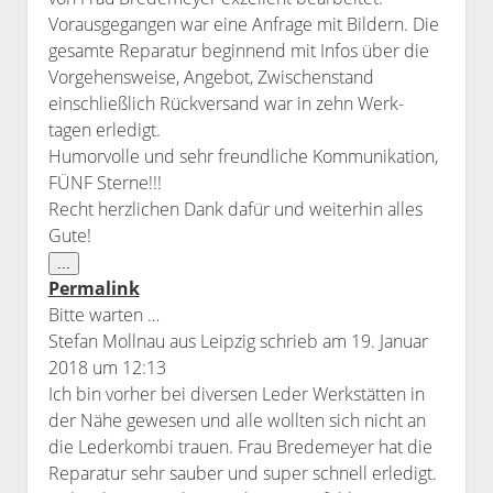
Vorausgegangen war eine Anfrage mit Bildern. Die
gesamte Reparatur beginnend mit Infos über die
Vorgehensweise, Angebot, Zwischenstand
einschließlich Rückversand war in zehn Werk-
tagen erledigt.
Humorvolle und sehr freundliche Kommunikation,
FÜNF Sterne!!!
Recht herzlichen Dank dafür und weiterhin alles
Gute!
Diese
...
Metabox
Permalink
ein-/ausblenden.
Bitte warten …
Stefan Mollnau
aus
Leipzig
schrieb am
19. Januar
2018
um
12:13
Ich bin vorher bei diversen Leder Werkstätten in
der Nähe gewesen und alle wollten sich nicht an
die Lederkombi trauen. Frau Bredemeyer hat die
Reparatur sehr sauber und super schnell erledigt.