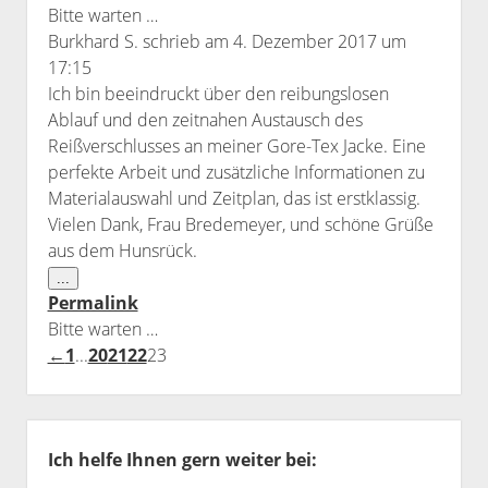
Bitte warten …
Burkhard S.
schrieb am
4. Dezember 2017
um
17:15
Ich bin beeindruckt über den reibungslosen
Ablauf und den zeitnahen Austausch des
Reißverschlusses an meiner Gore-Tex Jacke. Eine
perfekte Arbeit und zusätzliche Informationen zu
Materialauswahl und Zeitplan, das ist erstklassig.
Vielen Dank, Frau Bredemeyer, und schöne Grüße
aus dem Hunsrück.
Diese
...
Metabox
Permalink
ein-/ausblenden.
Bitte warten …
Guestbook
←
1
...
20
21
22
23
list
navigation
Sidebar
Ich helfe Ihnen gern weiter bei: