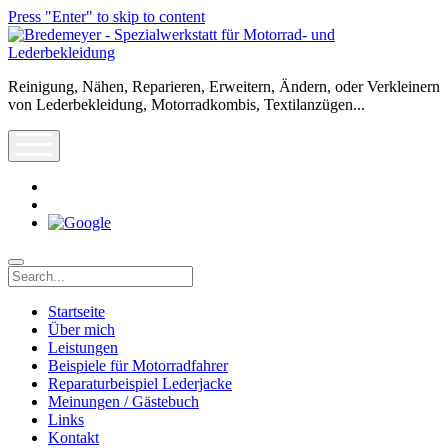
Press "Enter" to skip to content
Bredemeyer
-
Spezialwerkstatt
Reinigung, Nähen, Reparieren, Erweitern, Ändern, oder Verkleinern
für
von Lederbekleidung, Motorradkombis, Textilanzügen...
Motorrad-
und
open
Lederbekleidung
menu
rss
info@leder-
reparatur.de
Search
Startseite
Über mich
Leistungen
Beispiele für Motorradfahrer
Reparaturbeispiel Lederjacke
Meinungen / Gästebuch
Links
Kontakt